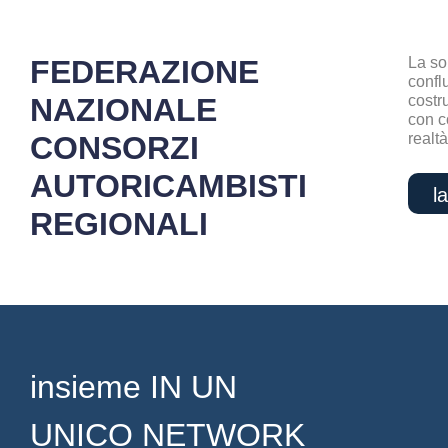
FEDERAZIONE
La so
confl
NAZIONALE
costr
con c
CONSORZI
realtà
AUTORICAMBISTI
l
REGIONALI
insieme IN UN
UNICO NETWORK