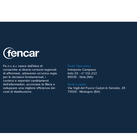
Fe.n.c.a.r. nasce dall’idea di
Sede Operativa
consentire ai diversi consorzi regionali
Interporto Campano
di affrontare, attraverso un’unica regia
lotto D1 - n° 211-212
per le decisioni fondamentali, i
80035 - Nola (NA)
continui e repentini cambiamenti
dell’aftermarket, accorciare la filiera e
Sede Legale
sviluppare una migliore efficienza dei
Via Vigili del Fuoco Caduti in Servizio, 45
costi di distribuzione.
70026 - Modugno (BA)